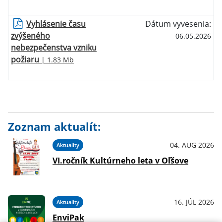
Vyhlásenie času
Dátum vyvesenia:
zvýšeného
06.05.2026
nebezpečenstva vzniku
požiaru
| 1.83 Mb
Zoznam aktualít:
04. AUG 2026
Aktuality
VI.ročník Kultúrneho leta v Oľšove
16. JÚL 2026
Aktuality
EnviPak