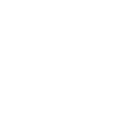
Kontakty
Kontaktné informácie
+421 51 459 72 32
info@obecolsov.sk
využite možnosť získavania aktuálnych informácií s využitím RSS
,
CMS systém (redakčný) systém ECHELON 2,
Mapa stránok
,
web portál
,
webhosting
,
webex.digital, s.r.o.
,
domény
,
registrácia domény
,
spoločnosť webex.digital, s.r.o.
,
technický prevádzkovateľ
Posledná aktualizácia:
07.08.2026
Vytlačiť stránku
|
Vyhlásenie o prístupnosti
Autorské práva
|
Cookies