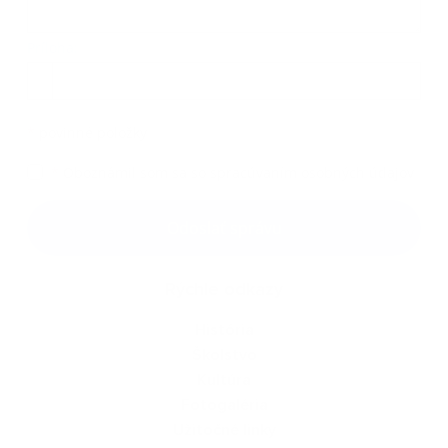
Príloha:
Príloha
*
povinné položky
*
Oboznámil som sa so
spracúvaním osobných údajov
Google reCaptcha Response
Odoslať správu
Rýchle odkazy
História
Školstvo
Kultúra
Fotogaléria
Užitočné linky