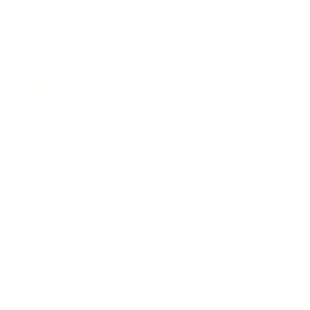
Deň detí 2026 Oľšov
25. MÁJ 2026
Aktuality
Kostrová sieť cyklistických trás v
Prešovskom samosprávnom kraji na
roky 2024 - 2030
22. MÁJ 2026
Aktuality
Návrh plánu kontrolnej činnosti HKO
Oľšov na 2. polrok 2026
1
2
12
>
...