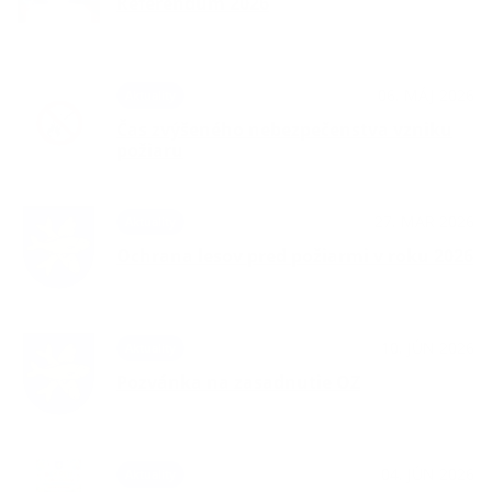
Referendum 2026
06. MÁJ 2026
Aktuality
Čas zvýšeného nebezpečenstva vzniku
požiaru
27. MAR 2026
Aktuality
Ochrana lesov pred požiarmi v roku 2026
10. JÚN 2026
Aktuality
Pozvánka na zasadnutie OZ
04. JÚN 2026
Aktuality