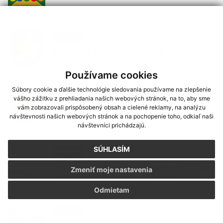
10. JÚL 2026
Aktuality
Pozvánka na zasadnutie OZ
Používame cookies
Súbory cookie a ďalšie technológie sledovania používame na zlepšenie
03. JÚL 2026
Aktuality
vášho zážitku z prehliadania našich webových stránok, na to, aby sme
vám zobrazovali prispôsobený obsah a cielené reklamy, na analýzu
Povinné informovanie dotknutých osôb
návštevnosti našich webových stránok a na pochopenie toho, odkiaľ naši
návštevníci prichádzajú.
SÚHLASÍM
26. JÚN 2026
Aktuality
Voľby do orgánov samosprávy obcí a do
Zmeniť moje nastavenia
orgánov samosprávnych krajov
Odmietam
23. APR 2026
Aktuality