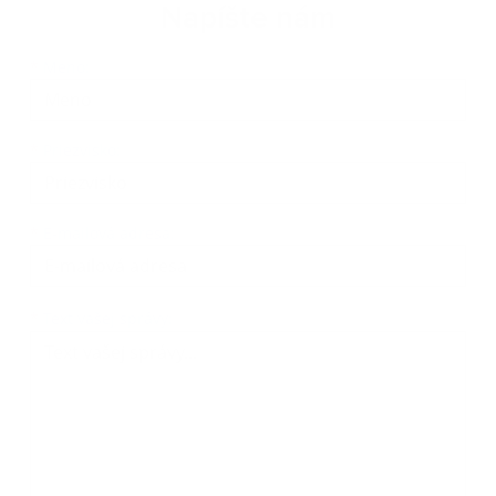
Napíšte nám
Meno
Priezvisko
E-mailová adresa
*
Meno:
*
Priezvisko:
*
E-mailová adresa:
Text vašej správy...
*
Text vašej správy: