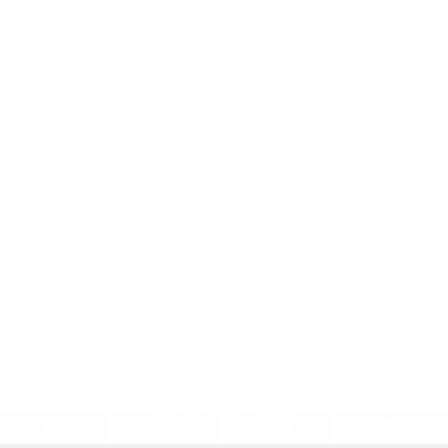
Kontaktné informácie
+421 51 459 72 32
info@obecolsov.sk
využite možnosť získavania aktuálnych informácií s využitím RSS
,
CMS systém (redakčný) systém ECHELON 2,
Mapa stránok
,
web portál
,
webhosting
,
webex.digital, s.r.o.
,
domény
,
registrácia domény
,
spoločnosť webex.digital, s.r.o.
,
technický prevádzkovateľ
Posledná aktualizácia:
07.08.2026
Vytlačiť stránku
|
Vyhlásenie o prístupnosti
Autorské práva
|
Cookies
.
.
.
.
.
.