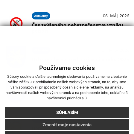
06. MÁJ 2026
Aktuality
Čas zvýšeného nebezpečenstva vzniku
požiaru
27. MAR 2026
Aktuality
Ochrana lesov pred požiarmi v roku 2026
Používame cookies
Súbory cookie a ďalšie technológie sledovania používame na zlepšenie
vášho zážitku z prehliadania našich webových stránok, na to, aby sme
10. JÚN 2026
Aktuality
vám zobrazovali prispôsobený obsah a cielené reklamy, na analýzu
návštevnosti našich webových stránok a na pochopenie toho, odkiaľ naši
Pozvánka na zasadnutie OZ
návštevníci prichádzajú.
SÚHLASÍM
04. JÚN 2026
Aktuality
Zmeniť moje nastavenia
Deň detí 2026 Oľšov