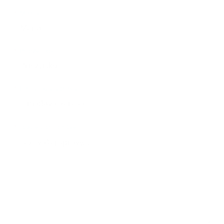
Meno
Priezvisko
E-mailová adresa
*
Meno:
*
Priezvisko:
*
E-mailová adresa:
Text vašej správy...
*
Text vašej správy: