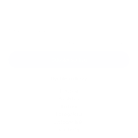
Príloha:
Príloha
*
povinné položky
*
Oboznámil som sa so
spracúvaním osobných údajov
Google reCaptcha Response
Odoslať správu
Rýchle odkazy
História
Školstvo
Kultúra
Fotogaléria
Užitočné linky
Kontakty