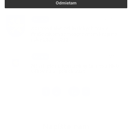
Odmietam
25. MÁJ 2026
Aktuality
Kostrová sieť cyklistických trás v
Prešovskom samosprávnom kraji na
roky 2024 - 2030
22. MÁJ 2026
Aktuality
Návrh plánu kontrolnej činnosti HKO
Oľšov na 2. polrok 2026
1
2
12
>
...
Napíšte nám