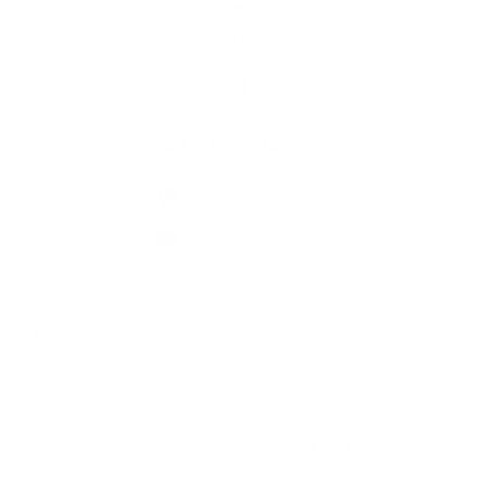
Užitočné linky
Kontakty
Kontaktné informácie
+421 51 459 72 32
info@obecolsov.sk
využite možnosť získavania aktuálnych informácií s využitím RSS
,
CMS systém (redakčný) systém ECHELON 2,
Mapa stránok
,
web portál
,
webhosting
,
webex.digital, s.r.o.
,
domény
,
registrácia domény
,
spoločnosť webex.digital, s.r.o.
,
technický prevádzkovateľ
Posledná aktualizácia:
07.08.2026
Vytlačiť stránku
|
Vyhlásenie o prístupnosti