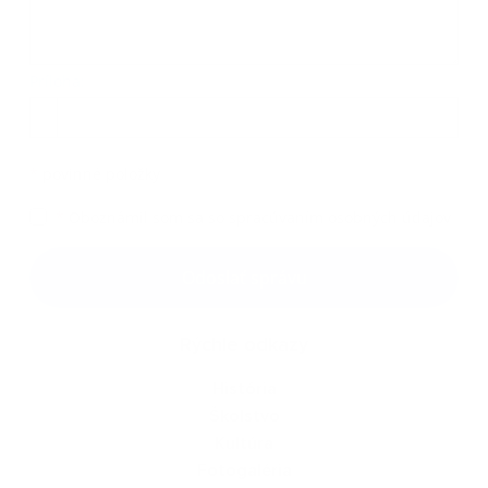
Príloha:
Príloha
*
povinné položky
*
Oboznámil som sa so
spracúvaním osobných údajov
Google reCaptcha Response
Odoslať správu
Rýchle odkazy
História
Školstvo
Kultúra
Fotogaléria