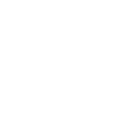
Napíšte nám
Meno
Priezvisko
E-mailová adresa
*
Meno:
*
Priezvisko:
*
E-mailová adresa:
Text vašej správy...
*
Text vašej správy: