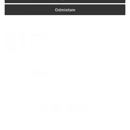
04. JÚN 2026
Aktuality
Odmietam
Deň detí 2026 Oľšov
25. MÁJ 2026
Aktuality
Kostrová sieť cyklistických trás v
Prešovskom samosprávnom kraji na
roky 2024 - 2030
22. MÁJ 2026
Aktuality
Návrh plánu kontrolnej činnosti HKO
Oľšov na 2. polrok 2026
1
2
12
>
...