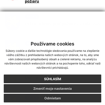
požiaru
27. MAR 2026
Aktuality
Ochrana lesov pred požiarmi v roku 2026
10. JÚN 2026
Používame cookies
Aktuality
Pozvánka na zasadnutie OZ
Súbory cookie a ďalšie technológie sledovania používame na zlepšenie
vášho zážitku z prehliadania našich webových stránok, na to, aby sme
vám zobrazovali prispôsobený obsah a cielené reklamy, na analýzu
návštevnosti našich webových stránok a na pochopenie toho, odkiaľ naši
návštevníci prichádzajú.
04. JÚN 2026
Aktuality
Deň detí 2026 Oľšov
SÚHLASÍM
Zmeniť moje nastavenia
25. MÁJ 2026
Aktuality
Odmietam
Kostrová sieť cyklistických trás v