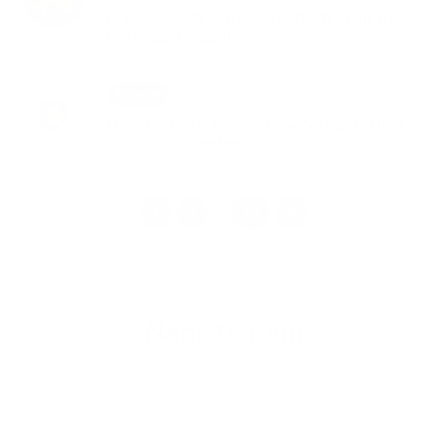
Prešovskom samosprávnom kraji na
roky 2024 - 2030
22. MÁJ 2026
Aktuality
Návrh plánu kontrolnej činnosti HKO
Oľšov na 2. polrok 2026
1
2
12
>
...
Napíšte nám
Meno
Priezvisko
E-mailová adresa
*
Meno: