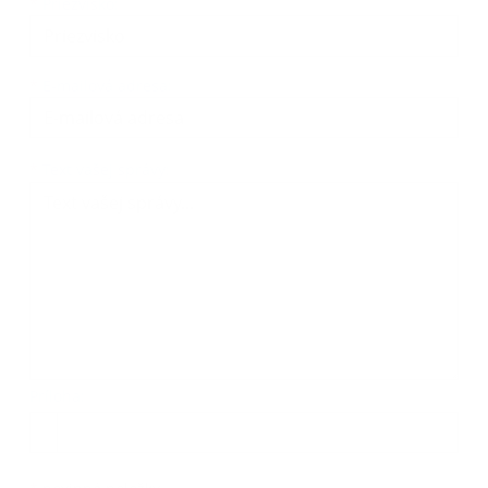
*
Priezvisko:
*
E-mailová adresa:
Text vašej správy...
*
Text vašej správy:
Príloha:
Príloha