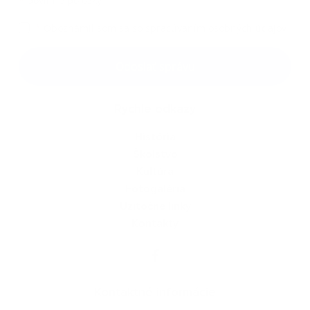
*
povinné položky
*
Oboznámil som sa so
spracúvaním osobných údajov
Google reCaptcha Response
Odoslať správu
Rýchle odkazy
História
Školstvo
Kultúra
Fotogaléria
Užitočné linky
Kontakty
Kontaktné informácie