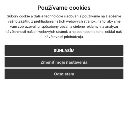
Používame cookies
Zmluvná
Odberateľ
: Obec Oľšov, IČO: 00327549, Adr
Súbory cookie a ďalšie technológie sledovania používame na zlepšenie
strana
Dodávateľ
: Márius Pedersen, a.s., IČO: 34
vášho zážitku z prehliadania našich webových stránok, na to, aby sme
vám zobrazovali prispôsobený obsah a cielené reklamy, na analýzu
Prílohy
zmluva_o_nakladani_s_komunalnym_odpa
návštevnosti našich webových stránok a na pochopenie toho, odkiaľ naši
návštevníci prichádzajú.
*
Uvedená cena je konečná. Ak je dodávateľ platcom
DPH, cena je vrátane DPH.
SÚHLASÍM
zoznam zmlúv
Zmeniť moje nastavenia
Odmietam
Generované portálom
Uradne.sk
Napíšte nám
Meno
Priezvisko
E-mailová adresa
*
Meno: