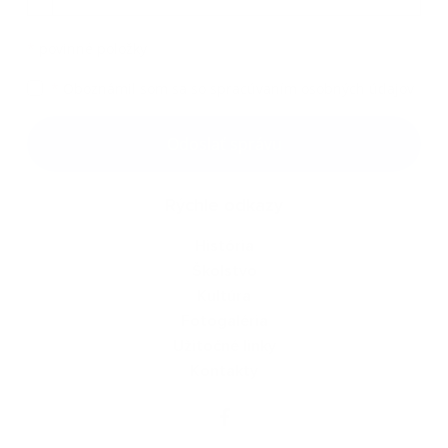
*
povinné položky
*
Oboznámil som sa so
spracúvaním osobných údajov
Google reCaptcha Response
Odoslať správu
Rýchle odkazy
História
Školstvo
Kultúra
Fotogaléria
Užitočné linky
Kontakty