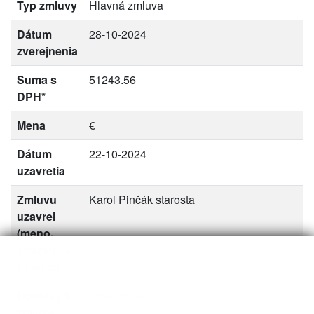
Typ zmluvy
Hlavná zmluva
Dátum
28-10-2024
zverejnenia
Suma s
51243.56
DPH*
Mena
€
Dátum
22-10-2024
uzavretia
Zmluvu
Karol Pinčák starosta
uzavrel
(meno,
priezvisko,
funkcia)
Dodatky k
2/26
,
55/24
zmluve