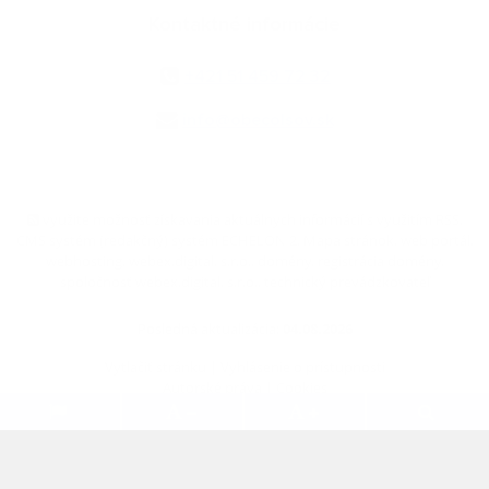
Kontaktné informácie
+421 51 459 72 32
info@obecolsov.sk
využite možnosť získavania aktuálnych informácií s využitím RSS
,
CMS systém (redakčný) systém ECHELON 2,
Mapa stránok
,
web portál
,
webhosting
,
webex.digital, s.r.o.
,
domény
,
registrácia domény
,
spoločnosť webex.digital, s.r.o.
,
technický prevádzkovateľ
Posledná aktualizácia:
04.08.2026
Vytlačiť stránku
|
Vyhlásenie o prístupnosti
Autorské práva
|
Cookies
.
.
.
.
.
.
webdesign
|