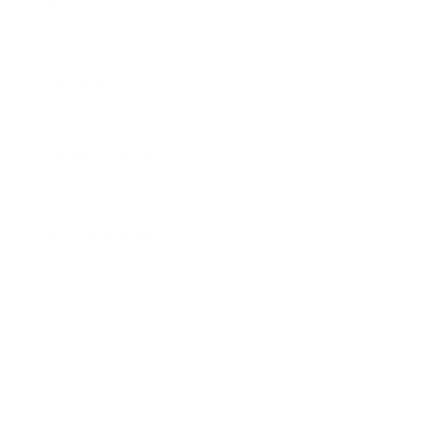
*
Priezvisko:
*
E-mailová adresa:
Text vašej správy...
*
Text vašej správy:
Príloha:
Príloha