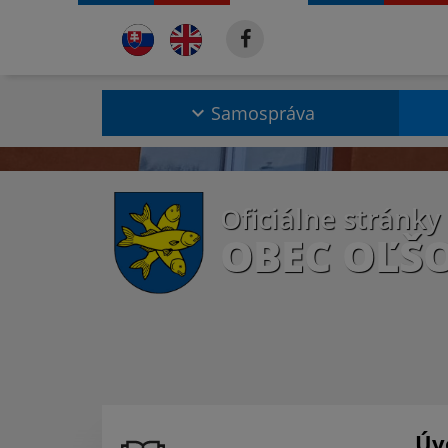
Samospráva
Oficiálne stránky
OBEC OĽŠ
Úv