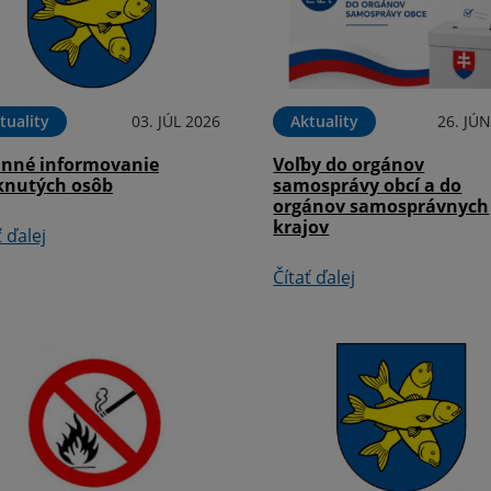
tuality
03. JÚL 2026
Aktuality
26. JÚ
inné informovanie
Voľby do orgánov
knutých osôb
samosprávy obcí a do
orgánov samosprávnych
krajov
ť ďalej
Čítať ďalej