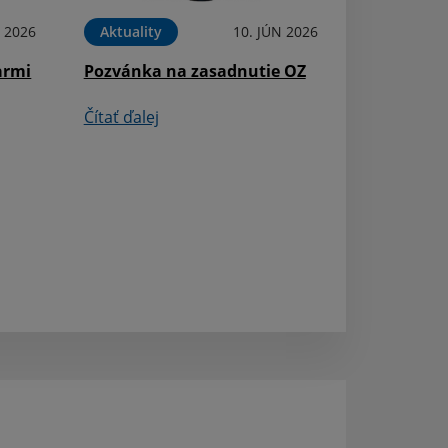
 2026
Aktuality
10. JÚN 2026
Aktuality
armi
Pozvánka na zasadnutie OZ
Deň narcisov
Čítať ďalej
Čítať ďalej