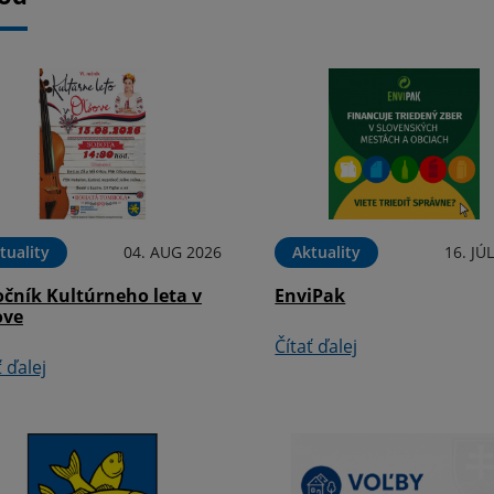
tuality
04. AUG 2026
Aktuality
16. JÚ
očník Kultúrneho leta v
EnviPak
ove
Čítať ďalej
ť ďalej