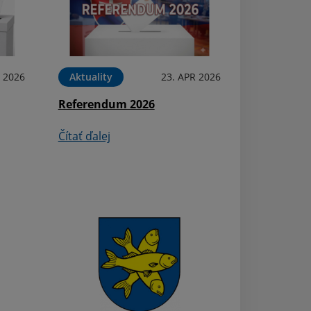
N 2026
Aktuality
23. APR 2026
Referendum 2026
Aktuality
Obchodno-verej
Čítať ďalej
obce Ďačov
Čítať ďalej