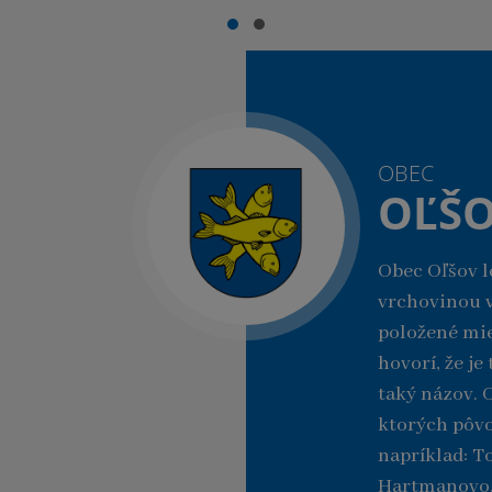
OBEC
OĽŠ
Obec Oľšov l
vrchovinou v
položené mie
hovorí, že j
taký názov. 
ktorých pôvo
napríklad: T
Hartmanovo, 