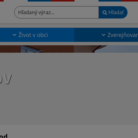
Hľadaný výraz...
Hľadať
Život v obci
Zverejňova
OV
od