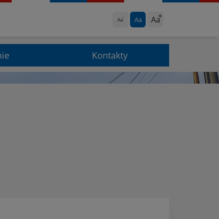
Aa
Aa
Aa
nie
Kontakty