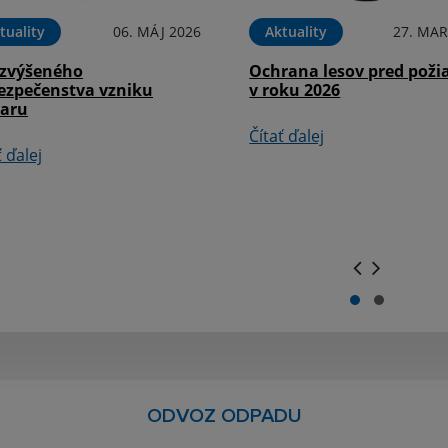
tuality
06. MÁJ 2026
Aktuality
27. MAR
 zvýšeného
Ochrana lesov pred poži
ezpečenstva vzniku
v roku 2026
iaru
Čítať ďalej
ť ďalej
.
.
ODVOZ ODPADU