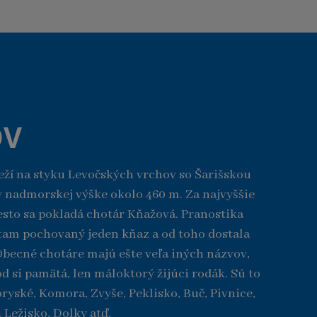
OV
eží na styku Levočských vrchov so Šarišskou
 nadmorskej výške okolo 460 m. Za najvyššie
sto sa pokladá chotár Kňažová. Pranostika
e tam pochovaný jeden kňaz a od toho dostala
Obecné chotáre majú ešte veľa iných názvov,
d si pamätá, len máloktorý žijúci rodák. Sú to
oryské, Komora, Zvyše, Peklisko, Buč, Pivnice,
Ležisko, Dolky atď.