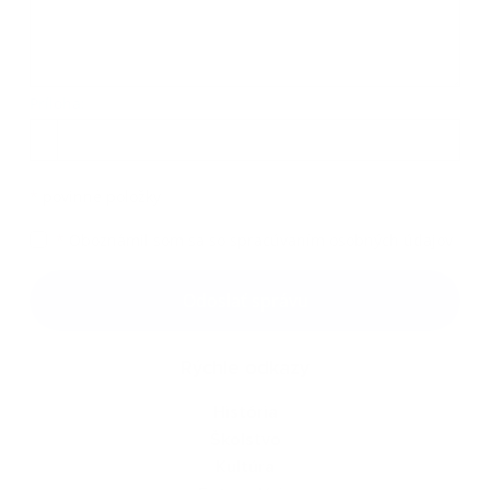
Príloha:
Príloha
*
povinné položky
*
Oboznámil som sa so
spracúvaním osobných údajov
Google reCaptcha Response
Odoslať správu
Rýchle odkazy
História
Školstvo
Kultúra