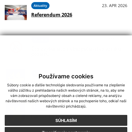
23. APR 2026
Aktuality
Referendum 2026
06. MÁJ 2026
Aktuality
Čas zvýšeného nebezpečenstva vzniku
požiaru
27. MAR 2026
Aktuality
Používame cookies
Ochrana lesov pred požiarmi v roku 2026
Súbory cookie a ďalšie technológie sledovania používame na zlepšenie
vášho zážitku z prehliadania našich webových stránok, na to, aby sme
vám zobrazovali prispôsobený obsah a cielené reklamy, na analýzu
návštevnosti našich webových stránok a na pochopenie toho, odkiaľ naši
návštevníci prichádzajú.
10. JÚN 2026
Aktuality
Pozvánka na zasadnutie OZ
SÚHLASÍM