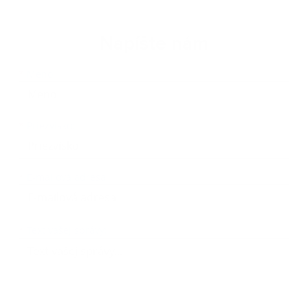
Napíšte nám
Meno
Priezvisko
E-mailová adresa
*
Meno:
*
Priezvisko:
*
E-mailová adresa:
Text vašej správy...
*
Text vašej správy: