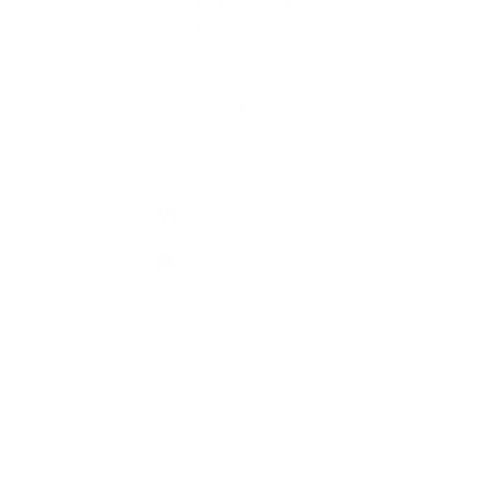
Fotogaléria
Užitočné linky
Kontakty
Kontaktné informácie
+421 51 459 72 32
info@obecolsov.sk
využite možnosť získavania aktuálnych informácií s využitím RSS
,
CMS systém (redakčný) systém ECHELON 2,
Mapa stránok
,
web portál
,
webhosting
,
webex.digital, s.r.o.
,
domény
,
registrácia domény
,
spoločnosť webex.digital, s.r.o.
,
technický prevádzkovateľ
Posledná aktualizácia:
07.08.2026