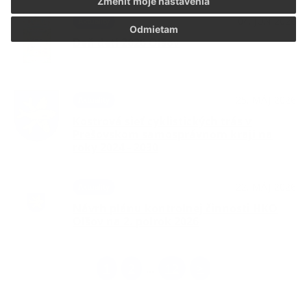
Zmeniť moje nastavenia
04. JÚN 2026
Aktuality
Odmietam
Deň detí 2026 Oľšov
25. MÁJ 2026
Aktuality
Kostrová sieť cyklistických trás v
Prešovskom samosprávnom kraji na
roky 2024 - 2030
22. MÁJ 2026
Aktuality
Návrh plánu kontrolnej činnosti HKO
Oľšov na 2. polrok 2026
1
2
12
>
...