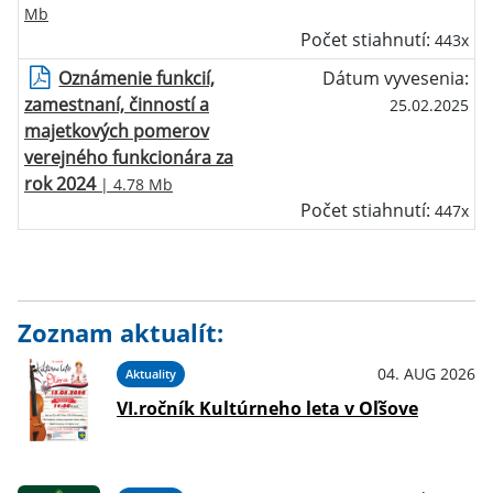
Mb
Počet stiahnutí:
443x
Oznámenie funkcií,
Dátum vyvesenia:
zamestnaní, činností a
25.02.2025
majetkových pomerov
verejného funkcionára za
rok 2024
| 4.78 Mb
Počet stiahnutí:
447x
Zoznam aktualít:
04. AUG 2026
Aktuality
VI.ročník Kultúrneho leta v Oľšove