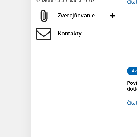
☆ Mobilná aplikácia obce
Číta
Zverejňovanie
Kontakty
Ak
Pov
dot
Číta