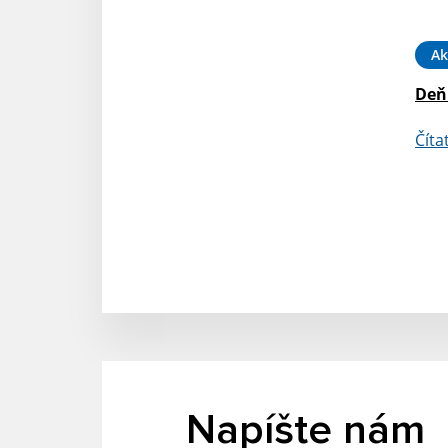
Ak
Deň 
Číta
Napíšte nám