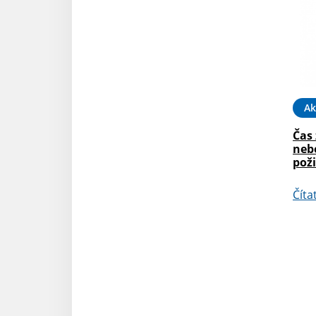
Ak
Čas
neb
pož
Číta