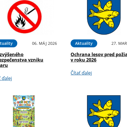
tuality
06. MÁJ 2026
Aktuality
27. MAR
 zvýšeného
Ochrana lesov pred poži
ezpečenstva vzniku
v roku 2026
iaru
Čítať ďalej
ť ďalej