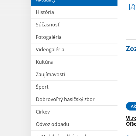
História
Súčasnosť
Fotogaléria
Zo
Videogaléria
Kultúra
Zaujímavosti
Šport
Dobrovoľný hasičský zbor
Ak
Cirkev
VI.r
Oľš
Odvoz odpadu