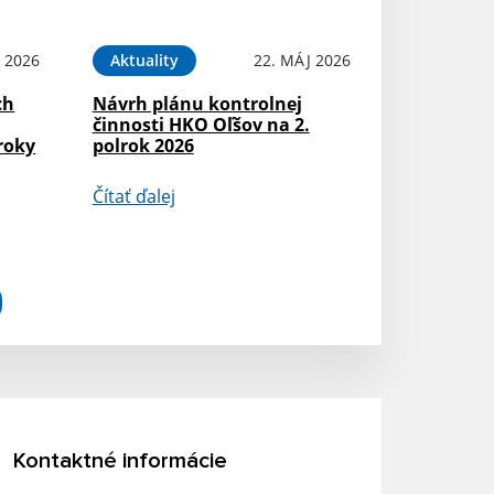
 2026
Aktuality
22. MÁJ 2026
ch
Návrh plánu kontrolnej
činnosti HKO Oľšov na 2.
roky
polrok 2026
Čítať ďalej
Kontaktné informácie