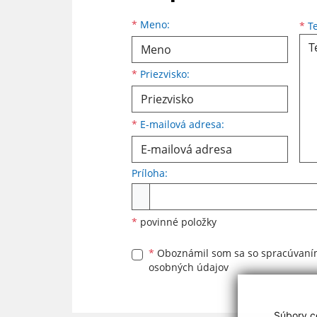
Meno
Priezvisko
E-mailová adresa
*
Meno:
*
Te
*
Priezvisko:
*
E-mailová adresa:
Príloha:
Príloha
*
povinné položky
*
Oboznámil som sa so
spracúvan
osobných údajov
Súbory co