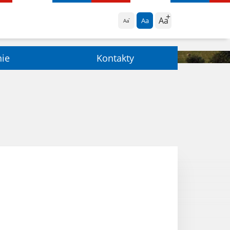
Aa
Aa
Aa
nie
Kontakty