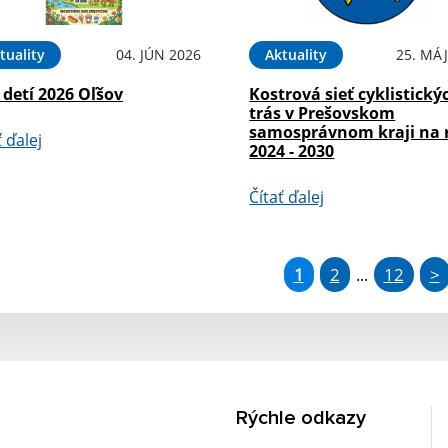
tuality
04. JÚN 2026
Aktuality
25. MÁJ
detí 2026 Oľšov
Kostrová sieť cyklistický
trás v Prešovskom
samosprávnom kraji na 
ť ďalej
2024 - 2030
Čítať ďalej
1
2
12
>
...
Rýchle odkazy