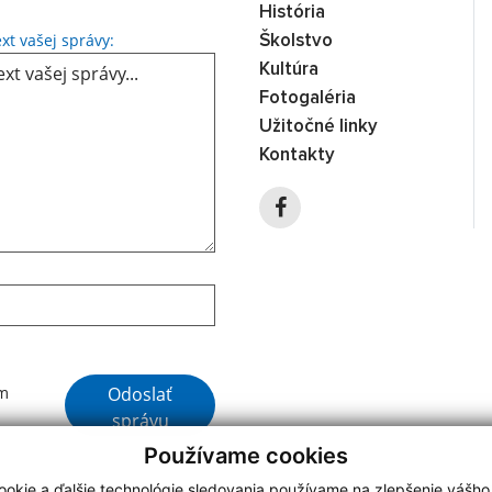
História
Text vašej správy...
xt vašej správy:
Školstvo
Kultúra
Fotogaléria
Užitočné linky
Kontakty
Google reCaptcha Response
Odoslať
ím
správu
Používame cookies
okie a ďalšie technológie sledovania používame na zlepšenie vášho