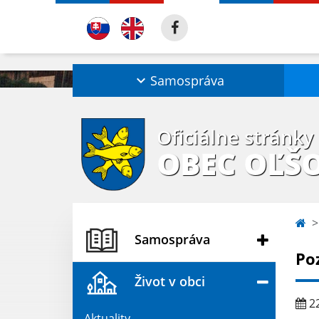
Samospráva
Oficiálne stránky
OBEC OĽŠ
Samospráva
Po
Život v obci
22
Aktuality