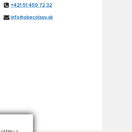
+421 51 459 72 32
info@obecolsov.sk
 zážitku z