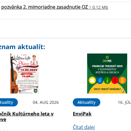
pozvánka 2. mimoriadne zasadnutie OZ
| 0.12 Mb
znam aktualít:
tuality
04. AUG 2026
Aktuality
16. JÚ
očník Kultúrneho leta v
EnviPak
ove
Čítať ďalej