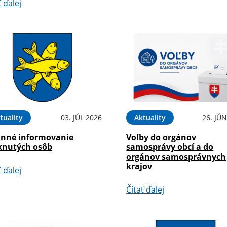
ť ďalej
tuality
03. JÚL 2026
Aktuality
26. JÚ
inné informovanie
Voľby do orgánov
knutých osôb
samosprávy obcí a do
orgánov samosprávnych
krajov
ť ďalej
Čítať ďalej