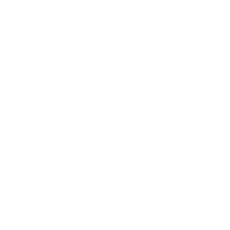
*
Priezvisko:
*
E-mailová adresa:
Text vašej správy...
*
Text vašej správy:
Príloha:
Príloha