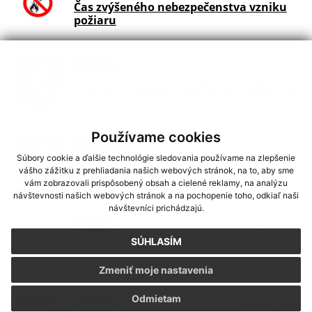
Čas zvýšeného nebezpečenstva vzniku
požiaru
27. MAR 2026
Aktuality
Ochrana lesov pred požiarmi v roku 2026
Používame cookies
10. JÚN 2026
Aktuality
Súbory cookie a ďalšie technológie sledovania používame na zlepšenie
Pozvánka na zasadnutie OZ
vášho zážitku z prehliadania našich webových stránok, na to, aby sme
vám zobrazovali prispôsobený obsah a cielené reklamy, na analýzu
návštevnosti našich webových stránok a na pochopenie toho, odkiaľ naši
návštevníci prichádzajú.
04. JÚN 2026
Aktuality
SÚHLASÍM
Deň detí 2026 Oľšov
Zmeniť moje nastavenia
Odmietam
25. MÁJ 2026
Aktuality