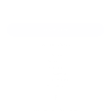
*
povinné položky
*
Oboznámil som sa so
spracúvaním osobných údajov
Google reCaptcha Response
Odoslať správu
Rýchle odkazy
História
Školstvo
Kultúra
Fotogaléria
Užitočné linky
Kontakty
Kontaktné informácie