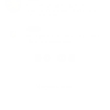
Kostrová sieť cyklistických trás v
Prešovskom samosprávnom kraji na
roky 2024 - 2030
22. MÁJ 2026
Aktuality
Návrh plánu kontrolnej činnosti HKO
Oľšov na 2. polrok 2026
1
2
12
>
...
Napíšte nám
Meno
Priezvisko
E-mailová adresa
*
Meno: