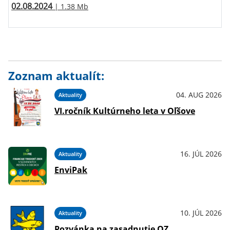
02.08.2024
| 1.38 Mb
Zoznam aktualít:
04. AUG 2026
Aktuality
VI.ročník Kultúrneho leta v Oľšove
16. JÚL 2026
Aktuality
EnviPak
10. JÚL 2026
Aktuality
Pozvánka na zasadnutie OZ