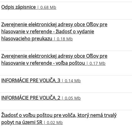
Odpis zápisnice
| 0.68 Mb
Zverejnenie elektronickej adresy obce Oľšov pre
hlasovanie v referende - žiadosť o vydanie
hlasovacieho preukazu
| 0.18 Mb
Zverejnenie elektronickej adresy obce Oľšov pre
hlasovanie v referende - voľba poštou
| 0.17 Mb
INFORMÁCIE PRE VOLIČA_3
| 0.14 Mb
INFORMÁCIE PRE VOLIČA_2
| 0.05 Mb
Žiadosť o voľbu poštou pre voliča, ktorý nemá trvalý
pobyt na územi SR
| 0.02 Mb