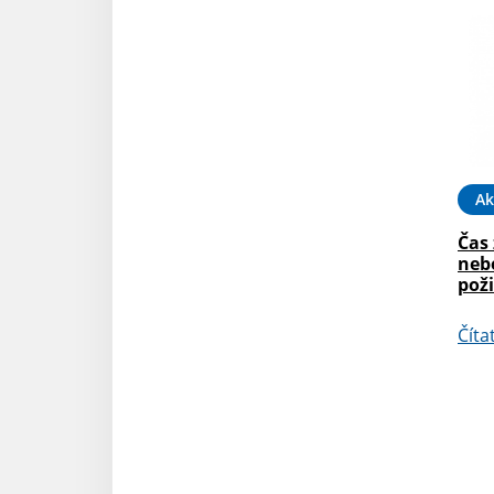
Ak
Čas
neb
pož
Číta