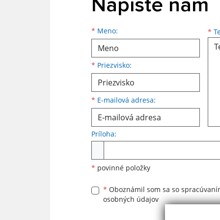
Napíšte nám
Meno
Priezvisko
E-mailová adresa
*
Meno:
*
Te
*
Priezvisko:
*
E-mailová adresa:
Príloha:
Príloha
*
povinné položky
*
Oboznámil som sa so
spracúvan
osobných údajov