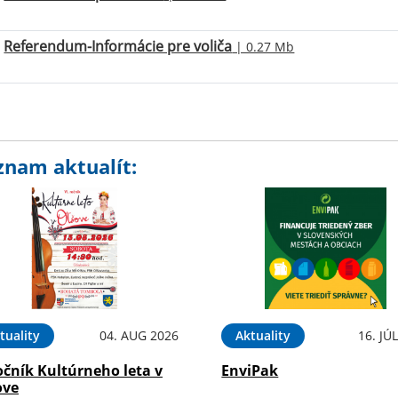
Referendum-Informácie pre voliča
| 0.27 Mb
znam aktualít:
tuality
04. AUG 2026
Aktuality
16. JÚ
očník Kultúrneho leta v
EnviPak
ove