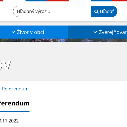
Hľadaný výraz...
Hľadať
Život v obci
Zverejňova
OV
Referendum
ferendum
.11.2022