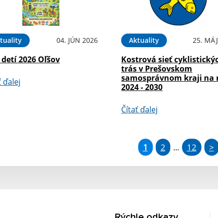
tuality
04. JÚN 2026
Aktuality
25. MÁJ
detí 2026 Oľšov
Kostrová sieť cyklistický
trás v Prešovskom
samosprávnom kraji na 
ť ďalej
2024 - 2030
Čítať ďalej
1
2
12
>
...
Rýchle odkazy