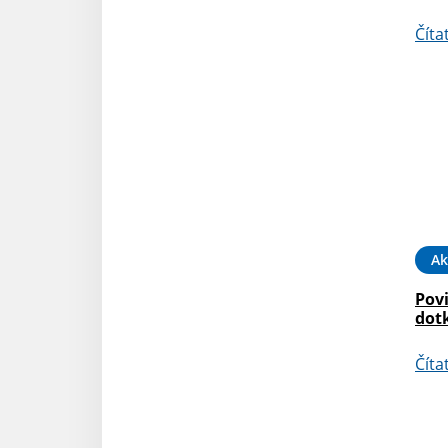
Číta
Ak
Pov
dot
Číta