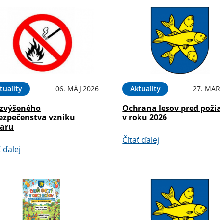
tuality
06. MÁJ 2026
Aktuality
27. MAR
 zvýšeného
Ochrana lesov pred poži
ezpečenstva vzniku
v roku 2026
iaru
Čítať ďalej
ť ďalej