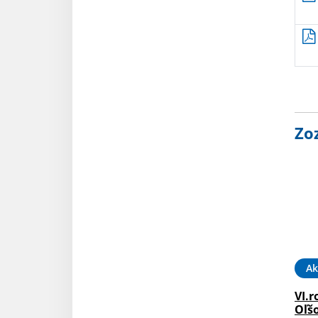
Zo
Ak
VI.r
Oľš