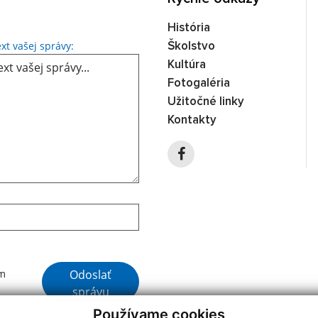
História
Text vašej správy...
xt vašej správy:
Školstvo
Kultúra
Fotogaléria
Užitočné linky
Kontakty
Google reCaptcha Response
Odoslať
ím
správu
Používame cookies