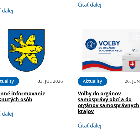
Čítať ďalej
ť ďalej
tuality
03. JÚL 2026
Aktuality
26. JÚ
inné informovanie
Voľby do orgánov
knutých osôb
samosprávy obcí a do
orgánov samosprávnych
krajov
ť ďalej
Čítať ďalej