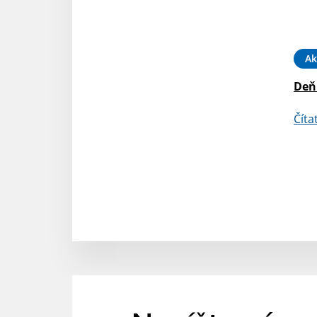
Ak
Deň 
Číta