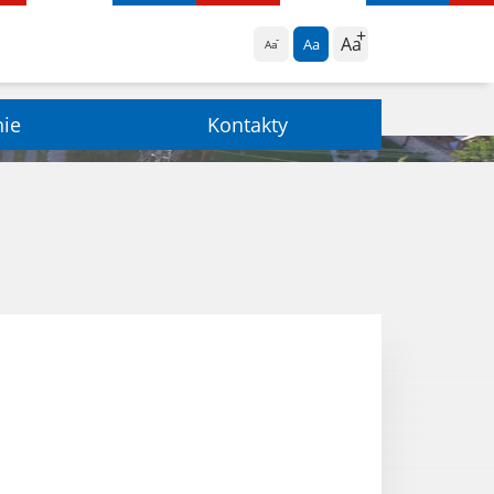
Aa
Aa
Aa
nie
Kontakty