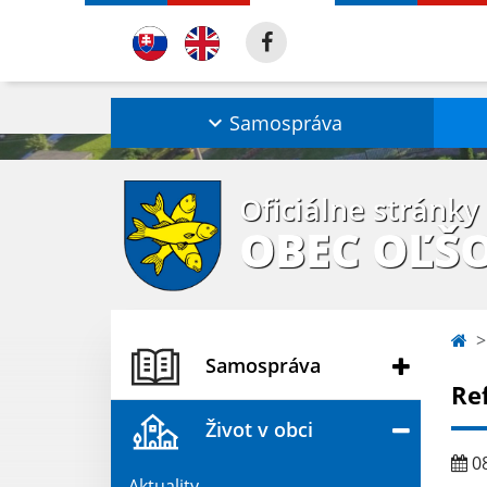
Samospráva
Oficiálne stránky
OBEC OĽŠ
Samospráva
Re
Život v obci
08
Aktuality