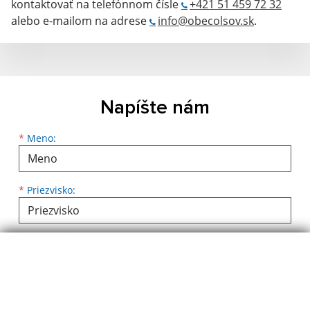
kontaktovať na telefónnom čísle
+421 51 459 72 32
alebo e-mailom na adrese
info@obecolsov.sk
.
Napíšte nám
Meno
Priezvisko
E-mailová adresa
*
Meno:
*
Priezvisko:
*
E-mailová adresa:
Text vašej správy...
*
Text vašej správy: