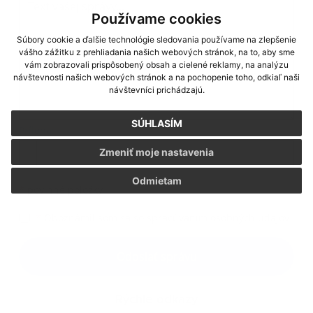
Používame cookies
Súbory cookie a ďalšie technológie sledovania používame na zlepšenie
vášho zážitku z prehliadania našich webových stránok, na to, aby sme
vám zobrazovali prispôsobený obsah a cielené reklamy, na analýzu
návštevnosti našich webových stránok a na pochopenie toho, odkiaľ naši
návštevníci prichádzajú.
SÚHLASÍM
Príloha:
Príloha
Zmeniť moje nastavenia
Odmietam
*
povinné položky
*
Oboznámil som sa so
spracúvaním osobných údajov
Google reCaptcha Response
Odoslať správu
Rýchle odkazy