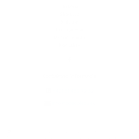
História
Školstvo
Kultúra
Fotogaléria
Užitočné linky
Kontakty
Kontaktné informácie
+421 51 459 72 32
info@obecolsov.sk
využite možnosť získavania aktuálnych informácií s využitím RSS
,
CMS systém (redakčný) systém ECHELON 2,
Mapa stránok
,
web portál
,