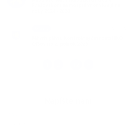
Prešovskom samosprávnom kraji na
roky 2024 - 2030
22. MÁJ 2026
Aktuality
Návrh plánu kontrolnej činnosti HKO
Oľšov na 2. polrok 2026
1
2
12
>
...
Napíšte nám
Meno
Priezvisko
E-mailová adresa
*
Meno: