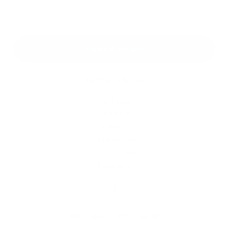
*
povinné položky
*
Oboznámil som sa so
spracúvaním osobných údajov
Google reCaptcha Response
Odoslať správu
Rýchle odkazy
História
Školstvo
Kultúra
Fotogaléria
Užitočné linky
Kontakty
Kontaktné informácie