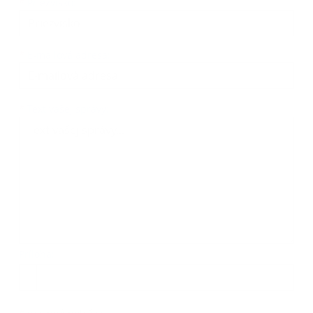
*
Priezvisko:
*
E-mailová adresa:
Text vašej správy...
*
Text vašej správy:
Príloha:
Príloha