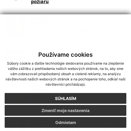
požiaru
27. MAR 2026
Aktuality
Ochrana lesov pred požiarmi v roku 2026
10. JÚN 2026
Používame cookies
Aktuality
Pozvánka na zasadnutie OZ
Súbory cookie a ďalšie technológie sledovania používame na zlepšenie
vášho zážitku z prehliadania našich webových stránok, na to, aby sme
vám zobrazovali prispôsobený obsah a cielené reklamy, na analýzu
návštevnosti našich webových stránok a na pochopenie toho, odkiaľ naši
návštevníci prichádzajú.
04. JÚN 2026
Aktuality
Deň detí 2026 Oľšov
SÚHLASÍM
Zmeniť moje nastavenia
25. MÁJ 2026
Aktuality
Odmietam
Kostrová sieť cyklistických trás v